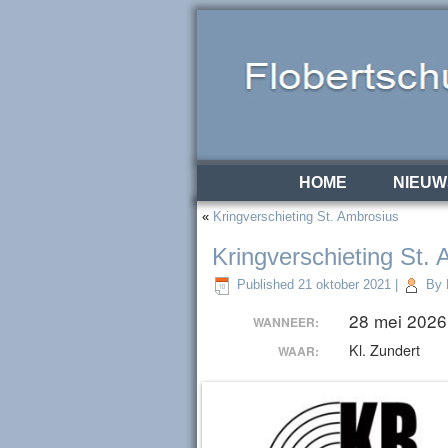
HOME
NIEUW
«
Kringverschieting St. Ambrosius
Kringverschieting St.
Published
21 oktober 2021
|
By
28 mei 2026
WANNEER:
Kl. Zundert
WAAR: