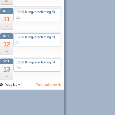
do
SEP
19:00
Kringverschieting St.
11
Jan
vr
SEP
16:00
Kringverschieting St.
12
Jan
za
SEP
10:00
Kringverschieting St.
13
Jan
zo
Voeg toe
Toon kalender