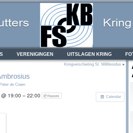
S
VERENIGINGEN
UITSLAGEN KRING
FO
Kringverschieting St. Willibrordus
»
 Ambrosius
Peter de Craen
 @ 19:00 – 22:00
Repeats
Calendar