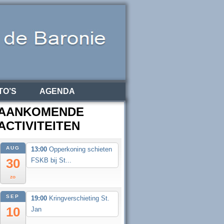
TO’S
AGENDA
AANKOMENDE
ACTIVITEITEN
AUG
13:00
Opperkoning schieten
30
FSKB bij St...
zo
SEP
19:00
Kringverschieting St.
10
Jan